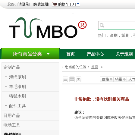
您好,
[请登录]
[免费注册]
购物车
[
0
]
热门：滚刷，鬃刷，
首页
产品中心
关于滚刷
您当前的位置：
首页
»
定制产品
+
海绵滚刷
价格
销量
人
+
羊毛滚刷
+
猪鬃木刷
非常抱歉，没有找到相关商品
+
配件工具
建议：
日用产品
适当缩短您的关键词或更改关键词后重新搜
电动工具
热销排行