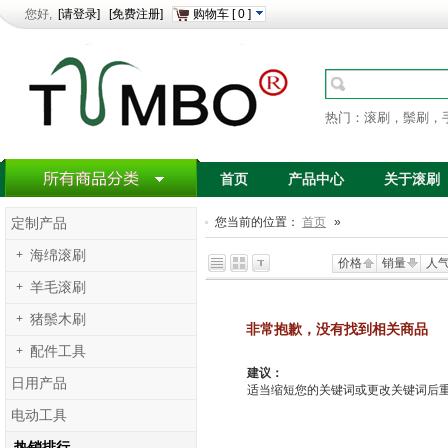
您好,
[请登录]
[免费注册]
购物车
[
0
]
热门：滚刷，鬃刷，
首页
产品中心
关于滚刷
您当前的位置：
首页
»
定制产品
+
海绵滚刷
价格
销量
人
+
羊毛滚刷
+
猪鬃木刷
非常抱歉，没有找到相关商品
+
配件工具
建议：
日用产品
适当缩短您的关键词或更改关键词后重新搜
电动工具
热销排行