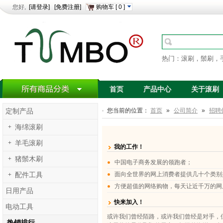
您好,
[请登录]
[免费注册]
购物车
[
0
]
热门：滚刷，鬃刷，
首页
产品中心
关于滚刷
您当前的位置：
首页
»
公司简介
»
招聘
定制产品
+
海绵滚刷
+
羊毛滚刷
我的工作！
+
猪鬃木刷
中国电子商务发展的领跑者；
面向全世界的网上消费者提供几十个类别
+
配件工具
方便超值的网络购物，每天让近千万的网
日用产品
快来加入！
电动工具
或许我们曾经陌路，或许我们曾经是对手，
热销排行