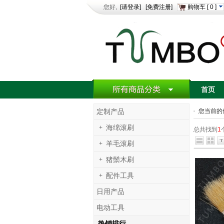
您好,
[请登录]
[免费注册]
购物车
[
0
]
首页
您当前的
定制产品
+
海绵滚刷
总共找到
1
+
羊毛滚刷
+
猪鬃木刷
+
配件工具
日用产品
电动工具
热销排行