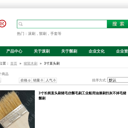
热门：滚刷，鬃刷，手套等
产品中心
关于滚刷
关于鬃刷
企业文化
企业资
位置：
首页
»
猪鬃木刷
»
3寸直头刷
个商品
价格
销量
人气
排序方式:
3寸长柄直头刷猪毛仿鬃毛刷工业船用油漆刷扫灰不掉毛猪
鬃刷