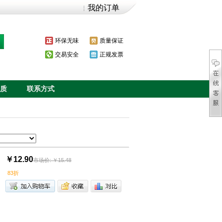
我的订单
环保无味
质量保证
交易安全
正规发票
质
联系方式
￥12.90
市场价: ￥15.48
83折