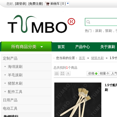
您好,
[请登录]
[免费注册]
购物车
[
0
]
热门：滚刷，鬃刷，
首页
产品中心
关于滚刷
您当前的位置：
首页
»
猪鬃木刷
»
1.5
定制产品
+
海绵滚刷
总共找到
1
个商品
价格
销量
人
+
羊毛滚刷
+
猪鬃木刷
1.5寸
刷
+
配件工具
日用产品
电动工具
热销排行