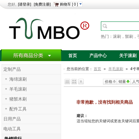
您好,
[请登录]
[免费注册]
购物车
[
0
]
热门：滚刷，鬃刷，
首页
产品中心
关于滚刷
您当前的位置：
首页
»
羊毛滚刷
»
4寸
定制产品
+
海绵滚刷
价格
销量
人
+
羊毛滚刷
+
猪鬃木刷
非常抱歉，没有找到相关商品
+
配件工具
建议：
日用产品
适当缩短您的关键词或更改关键词后重新搜
电动工具
热销排行